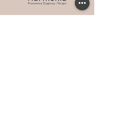
W celu umówienia wizyty
zapraszamy do kontaktu z
wybranym specjalistą
Aleksandra Ruducha
605 088 009
Agnieszka Górna
790 716 216
Agnieszka Górna
790 716 216
Justyna Michałowska
506 289 960
Joanna Marciniak
729 830 540